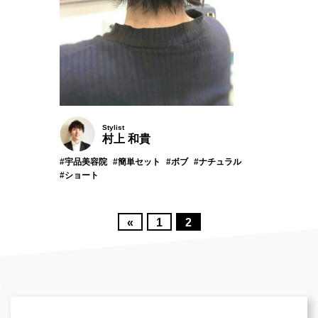
Stylist
村上 和貴
#宇品美容院
#簡単セット
#ボブ
#ナチュラル
#ショート
«
1
2